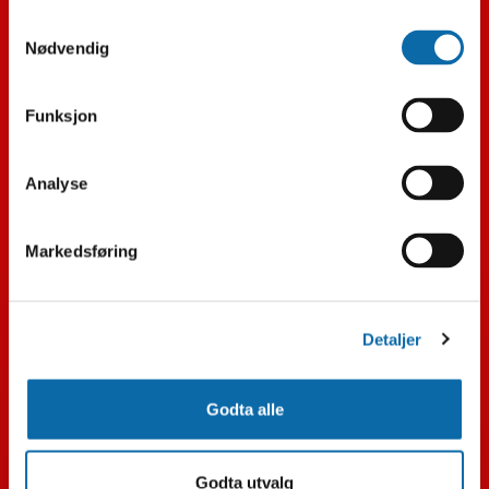
Samtykkevalg
Nødvendig
TV
LYD
Funksjon
Varmepumpe
Analyse
Merker
Markedsføring
Støvsuger
Kaffe
Detaljer
Småelektrisk
Godta alle
Godta utvalg