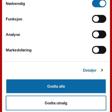
Nødvendig
LYD
Funksjon
Varmepumpe
Merker
Analyse
Støvsuger
Markedsføring
Kaffe
Småelektrisk
Detaljer
Godta alle
Godta utvalg