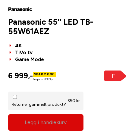
Panasonic 55″ LED TB-
55W61AEZ
4K
TiVo tv
Game Mode
6 999,-
SPAR 2 000
Førpris: 8 999,-
350 kr
Returner gammelt produkt?
Legg i handlekurv