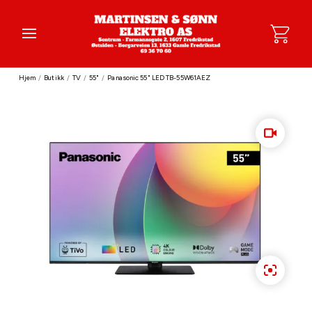
Hjem
/
Butikk
/
TV
/
55"
/
Panasonic 55" LED TB-55W61AEZ