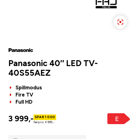
Panasonic 40″ LED TV-
40S55AEZ
Spillmodus
Fire TV
Full HD
3 999,-
SPAR 1 000
Førpris: 4 999,-