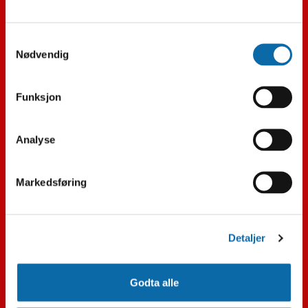
Samtykkevalg
Hvitevarer
Nødvendig
TV
Funksjon
LYD
Analyse
Varmepumpe
Merker
Markedsføring
Støvsuger
Detaljer
Kaffe
Småelektrisk
Godta alle