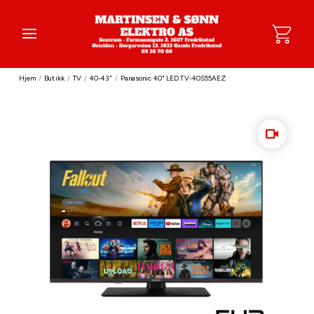
Hjem
/
Butikk
/
TV
/
40-43"
/
Panasonic 40" LED TV-40S55AEZ