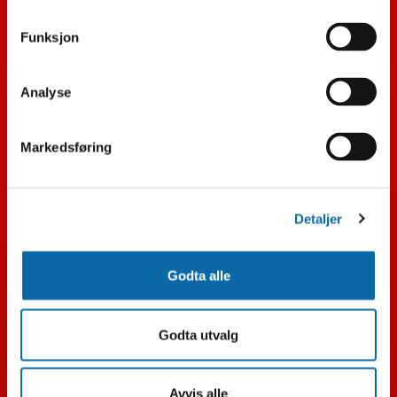
Funksjon
Merker
Støvsuger
Analyse
Kaffe
Markedsføring
Småelektrisk
Detaljer
Godta alle
Godta utvalg
Avvis alle