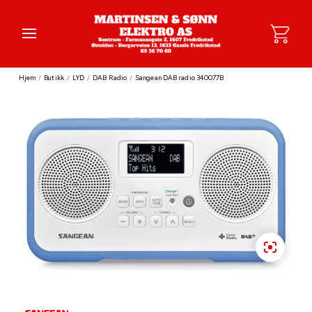
Hjem
/
Butikk
/
LYD
/
DAB Radio
/
Sangean DAB radio 340077B