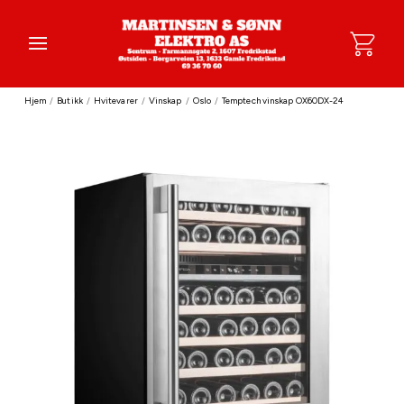
Hjem
/
Butikk
/
Hvitevarer
/
Vinskap
/
Oslo
/
Temptech vinskap OX60DX-24