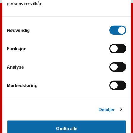
personvernvilkår.
Samtykkevalg
Nødvendig
Hvitevarer
TV
Funksjon
LYD
Analyse
Varmepumpe
Markedsføring
Merker
Støvsuger
Detaljer
Kaffe
Godta alle