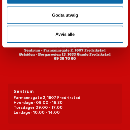
Småelektrisk
Godta utvalg
Avvis alle
Sentrum
Farmannsgate 2, 1607 Fredrikstad
Hverdager
09.00 - 16.30
Torsdager
09.00 - 17.00
Lørdager
10.00 - 14.00