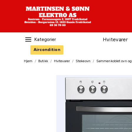
Hvitevarer
Kategorier
Aircondition
Hjem
/
Butikk
/
Hvitevarer
/
Stekeovn
/
Sammenkoblet ovn og