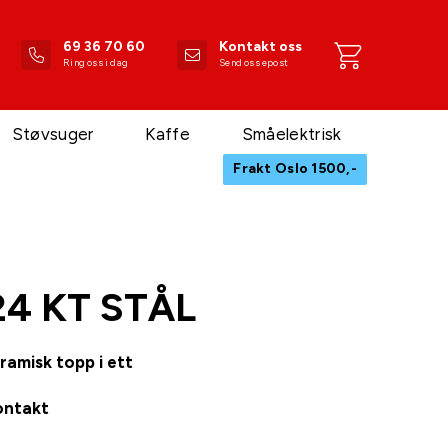
69 36 70 60
Kontakt oss
Ring oss i dag
Send oss epost
Støvsuger
Kaffe
Småelektrisk
Frakt Oslo 1500,-
24 KT STÅL
ramisk topp i ett
ontakt