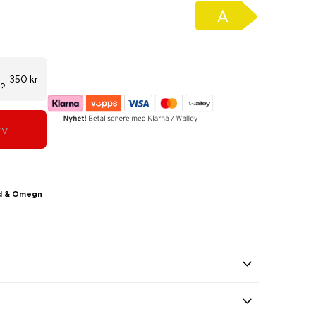
350 kr
t?
rv
tad & Omegn