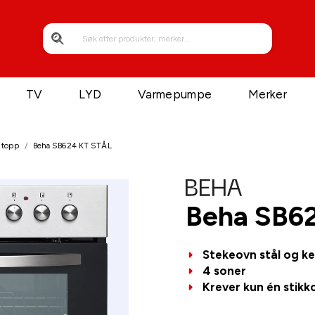
TV
LYD
Varmepumpe
Merker
 topp
/
Beha SB624 KT STÅL
Beha SB6
Stekeovn stål og ke
4 soner
Krever kun én stikk